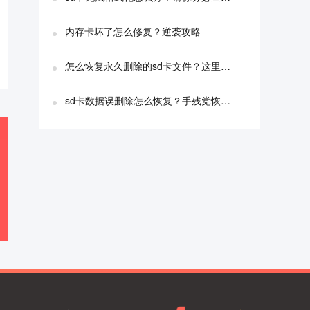
内存卡坏了怎么修复？逆袭攻略
怎么恢复永久删除的sd卡文件？这里只讲干货
sd卡数据误删除怎么恢复？手残党恢复秘诀
嗨格式录
立即下载